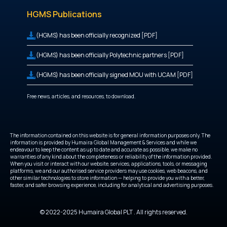
HGMS Publications
(HGMS) has been officially recognized [PDF]
(HGMS) has been officially Polytechnic partners [PDF]
(HGMS) has been officially signed MOU with UCAM [PDF]
Free news, articles, and resources, to download.
The information contained on this website is for general information purposes only. The
information is provided by Humaira Global Management & Services and while we
endeavour to keep the content as up to date and accurate as possible, we make no
warranties of any kind about the completeness or reliability of the information provided.
When you visit or interact with our website, services, applications, tools, or messaging
platforms, we and our authorised service providers may use cookies, web beacons, and
other similar technologies to store information — helping to provide you with a better,
faster, and safer browsing experience, including for analytical and advertising purposes.
© 2022-2025 Humaira Global PLT . All rights reserved.