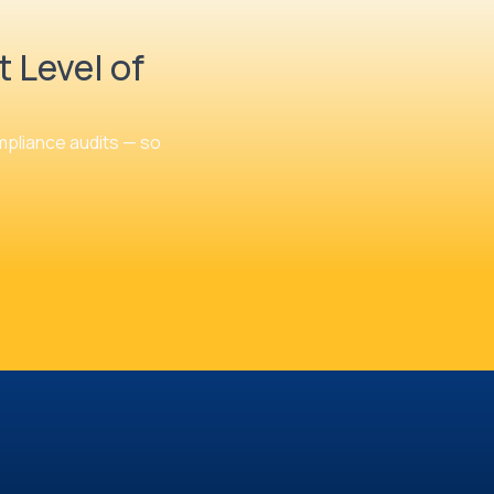
 Level of
ompliance audits — so