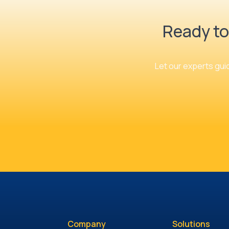
Ready to
Let our experts guid
Company
Solutions