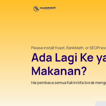
Please install Yoast, RankMath, or SEOPre
Ada Lagi Ke 
Makanan?
Hai pembaca semua Kali ini kita borak menge