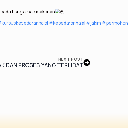
ot pada bungkusan makanan
kursuskesedaranhalal
#kesedaranhalal
#jakim
#permohona
NEXT POST
K DAN PROSES YANG TERLIBAT