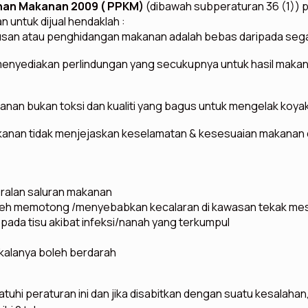
han Makanan 2009 ( PPKM)
(dibawah subperaturan 36 (1)) 
ntuk dijual hendaklah :
san atau penghidangan makanan adalah bebas daripada seg
nyediakan perlindungan yang secukupnya untuk hasil maka
n bukan toksi dan kualiti yang bagus untuk mengelak koyak
nan tidak menjejaskan keselamatan & kesesuaian makanan
ralan saluran makanan
leh memotong /menyebabkan kecalaran di kawasan tekak meski
pada tisu akibat infeksi/nanah yang terkumpul
kalanya boleh berdarah
hi peraturan ini dan jika disabitkan dengan suatu kesalahan,