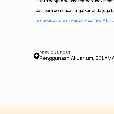
atau dipenjara selama tempoh tidak meleb
Jadi para pembaca diingatkan anda juga 
#dawaikokot
#dawaikokotbahaya
#baza
PREVIOUS POST
Penggunaan Akuarium, SELAMA