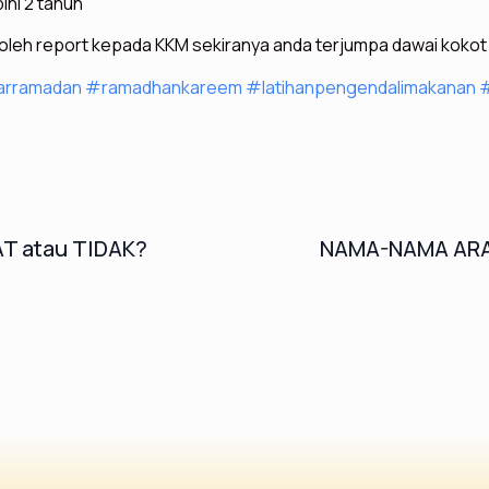
ihi 2 tahun
boleh report kepada KKM sekiranya anda terjumpa dawai kok
rramadan
#ramadhankareem
#latihanpengendalimakanan
#
T atau TIDAK?
NAMA-NAMA ARA