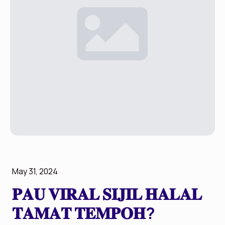
May 31, 2024
𝐏𝐀𝐔 𝐕𝐈𝐑𝐀𝐋 𝐒𝐈𝐉𝐈𝐋 𝐇𝐀𝐋𝐀𝐋
𝐓𝐀𝐌𝐀𝐓 𝐓𝐄𝐌𝐏𝐎𝐇?