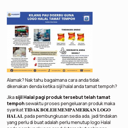
Alamak? Nak tahu bagaimana cara anda tidak
dikenakan denda ketika sijil halal anda tamat tempoh?
Jika
sijil Halal pagi produk tersebut telah tamat
tempoh
sewaktu proses pengeluaran produk maka
syarikat 𝐓𝐈𝐃𝐀𝐊 𝐁𝐎𝐋𝐄𝐇 𝐌𝐄𝐌𝐏𝐀𝐌𝐄𝐑𝐊𝐀𝐍 𝐋𝐎𝐆𝐎
𝐇𝐀𝐋𝐀𝐋 pada pembungkusan sedia ada, jadi tindakan
yang perlu di buat adalah perlu menutup logo Halal