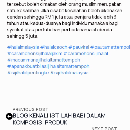
tersebut boleh dimakan oleh orang muslim merupakan
satu kesalahan. JIka disabit kesalahan boleh dikenakan
dendan sehingga RM 1 juta atau penjara tidak lebih 3
tahun atau kedua-duanya bagi individu manakala bagi
syarikat atau pertubuhan perbadanan ialah denda
sehingg 5 juta.
#halalmalaysia
#halalcaoch
#
pau
viral
#
pau
tamattempo
#caramohonsijilhalaljakim #caramohonsijilhalal
#macammanajilhalaltamattempoh
#apanakbuatbilasijilhalaltamattempoh
#sijilhalalpentingke #sijilhalalmalaysia
PREVIOUS POST
BLOG KENALI ISTILAH BABI DALAM
KOMPOSISI PRODUK
NEXT POST