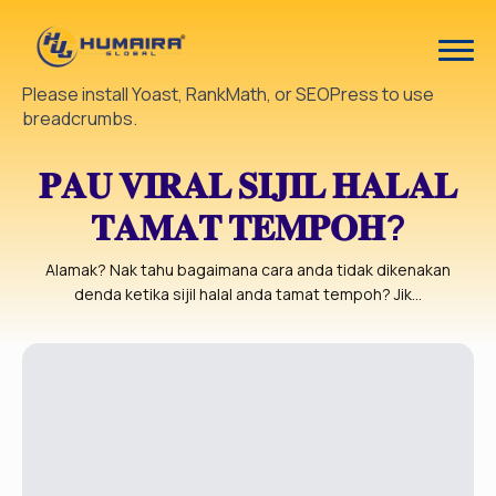
Please install Yoast, RankMath, or SEOPress to use
breadcrumbs.
𝐏𝐀𝐔 𝐕𝐈𝐑𝐀𝐋 𝐒𝐈𝐉𝐈𝐋 𝐇𝐀𝐋𝐀𝐋
𝐓𝐀𝐌𝐀𝐓 𝐓𝐄𝐌𝐏𝐎𝐇?
Alamak? Nak tahu bagaimana cara anda tidak dikenakan
denda ketika sijil halal anda tamat tempoh? Jik...