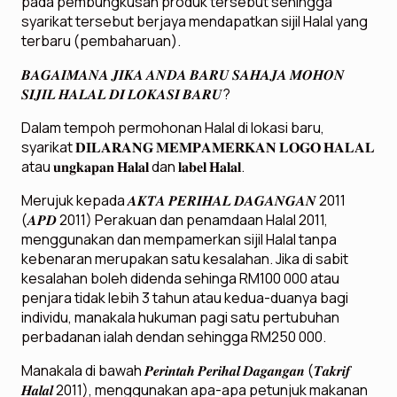
pada pembungkusan produk tersebut sehingga
syarikat tersebut berjaya mendapatkan sijil Halal yang
terbaru (pembaharuan).
𝑩𝑨𝑮𝑨𝑰𝑴𝑨𝑵𝑨 𝑱𝑰𝑲𝑨 𝑨𝑵𝑫𝑨 𝑩𝑨𝑹𝑼 𝑺𝑨𝑯𝑨𝑱𝑨 𝑴𝑶𝑯𝑶𝑵
𝑺𝑰𝑱𝑰𝑳 𝑯𝑨𝑳𝑨𝑳 𝑫𝑰 𝑳𝑶𝑲𝑨𝑺𝑰 𝑩𝑨𝑹𝑼?
Dalam tempoh permohonan Halal di lokasi baru,
syarikat 𝐃𝐈𝐋𝐀𝐑𝐀𝐍𝐆 𝐌𝐄𝐌𝐏𝐀𝐌𝐄𝐑𝐊𝐀𝐍 𝐋𝐎𝐆𝐎 𝐇𝐀𝐋𝐀𝐋
atau 𝐮𝐧𝐠𝐤𝐚𝐩𝐚𝐧 𝐇𝐚𝐥𝐚𝐥 dan 𝐥𝐚𝐛𝐞𝐥 𝐇𝐚𝐥𝐚𝐥.
Merujuk kepada 𝑨𝑲𝑻𝑨 𝑷𝑬𝑹𝑰𝑯𝑨𝑳 𝑫𝑨𝑮𝑨𝑵𝑮𝑨𝑵 2011
(𝑨𝑷𝑫 2011) Perakuan dan penamdaan Halal 2011,
menggunakan dan mempamerkan sijil Halal tanpa
kebenaran merupakan satu kesalahan. Jika di sabit
kesalahan boleh didenda sehinga RM100 000 atau
penjara tidak lebih 3 tahun atau kedua-duanya bagi
individu, manakala hukuman pagi satu pertubuhan
perbadanan ialah dendan sehingga RM250 000.
Manakala di bawah 𝑷𝒆𝒓𝒊𝒏𝒕𝒂𝒉 𝑷𝒆𝒓𝒊𝒉𝒂𝒍 𝑫𝒂𝒈𝒂𝒏𝒈𝒂𝒏 (𝑻𝒂𝒌𝒓𝒊𝒇
𝑯𝒂𝒍𝒂𝒍 2011), menggunakan apa-apa petunjuk makanan