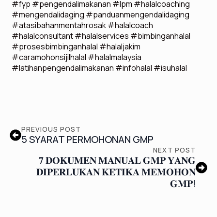
#fyp #pengendalimakanan #lpm #halalcoaching
#mengendalidaging #panduanmengendalidaging
#atasibahanmentahrosak #halalcoach
#halalconsultant #halalservices #bimbinganhalal
#prosesbimbinganhalal #halaljakim
#caramohonsijilhalal #halalmalaysia
#latihanpengendalimakanan #infohalal #isuhalal
PREVIOUS POST
5 SYARAT PERMOHONAN GMP
NEXT POST
𝟕 𝐃𝐎𝐊𝐔𝐌𝐄𝐍 𝐌𝐀𝐍𝐔𝐀𝐋 𝐆𝐌𝐏 𝐘𝐀𝐍𝐆
𝐃𝐈𝐏𝐄𝐑𝐋𝐔𝐊𝐀𝐍 𝐊𝐄𝐓𝐈𝐊𝐀 𝐌𝐄𝐌𝐎𝐇𝐎𝐍
𝐆𝐌𝐏!